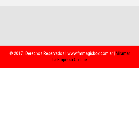
© 2017 | Derechos Reservados | www.fmmagicbox.com.ar |
Miramar
La Empresa On Line